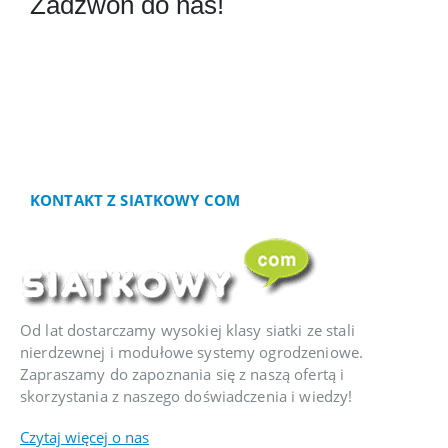
Zadzwoń do nas!
Nasi wykwalifikowani doradcy z
przyjemnością pomogą wybrać siatkę, panel
czy arkusz dostosowany optymalnie do
Państwa potrzeb. Zapraszamy do kontaktu z
naszym Biurem Obsługi Klienta pod
numerem telefonu: (41) 343-18-81
KONTAKT Z SIATKOWY COM
Od lat dostarczamy wysokiej klasy siatki ze stali
nierdzewnej i modułowe systemy ogrodzeniowe.
Zapraszamy do zapoznania się z naszą ofertą i
skorzystania z naszego doświadczenia i wiedzy!
Czytaj więcej o nas