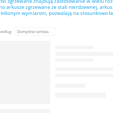
iatki zgrzewane znajdują zastosowanie w wielu r
o arkusze zgrzewane ze stali nierdzewnej, arkusz
kreślonym wymiarom, pozwalają na stosunkowo łat
według: