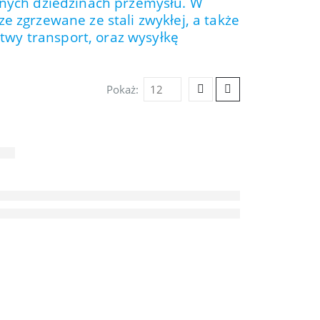
óżnych dziedzinach przemysłu. W
e zgrzewane ze stali zwykłej, a także
wy transport, oraz wysyłkę
Pokaż: