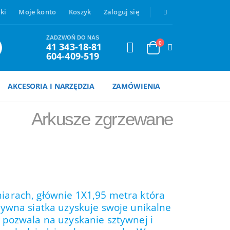
ki
Moje konto
Koszyk
Zaloguj się
ZADZWOŃ DO NAS
0
41 343-18-81
604-409-519
AKCESORIA I NARZĘDZIA
ZAMÓWIENIA
Arkusze zgrzewane
iarach, głównie 1X1,95 metra która
sztywna siatka uzyskuje swoje unikalne
 pozwala na uzyskanie sztywnej i