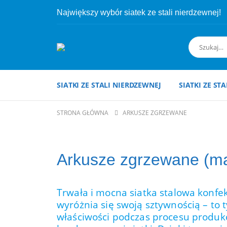
Największy wybór siatek ze stali nierdzewnej!
SIATKI ZE STALI NIERDZEWNEJ
SIATKI ZE ST
STRONA GŁÓWNA
ARKUSZE ZGRZEWANE
Arkusze zgrzewane (m
Trwała i mocna siatka stalowa konf
wyróżnia się swoją sztywnością – to t
właściwości podczas procesu produkc