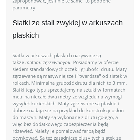
zaproponować, jeśli nie te same, to podobne
parametry.
Siatki ze stali zwykłej w arkuszach
płaskich
Siatki w arkuszach płaskich nazywane są
także
matami zgrzewanymi
. Posiadamy w ofercie
siedem standardowych oczek i grubości drutu. Maty
zgrzewane są masywniejsze i "twardsze" od siatek w
rolkach. Minimalna grubość drutu dla nich to 3 mm.
Siatki tego typu sprzedajemy na sztuki w formatach
metr na niecałe dwa metry ze względu na wymogi
wysyłek kurierskich. Maty zgrzewane są płaskie i
dobrze nadają się na przykład do konstrukcji osłon
do maszyn. Maty są wykonane z drutu gołego, a
więc bez dodatkowego zabezpieczenia będą
rdzewieć. Należy je pomalować farbą bądź
ocynkować. Są też zasadnicze plusy tych siatek ze