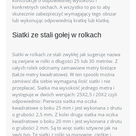
konstrukcje o odpowiedniej wysokości i
konkretnych cechach. A wszystko to po to aby
skutecznie zabezpieczyć wymagający tego obszar
lub wykonując odpowiednią kratkę lub klatkę.
Siatki ze stali gołej w rolkach
Siatki w rolkach ze stali zwykłej jak sugeruje nazwa
są zwijane w rolki o długości 25 lub 30 metrów. Z
całych rolek odcinamy zamawiane metry bieżące
(także metry kwadratowe). W ten sposób można
zamówić dla siebie wymaganą ilość siatki i nie
przepłacać. Siatka ma wysokość jednego metra i
występuje w dwóch wersjach: 25X2,5 i 20X2 czyli
odpowiednio: Pierwsza siatka ma oczka
kwadratowe o boku 25 mm i jest wykonana z drutu
o grubości 2,5 mm. Z kolei druga siatka ma oczka
kwadratowe o boku 20 mm i jest wykonana z drutu
o grubości 2 mm. Są to więc siatki sztywne jak na
swój typ. Te siatki z rolki są masywne, ciężkie i