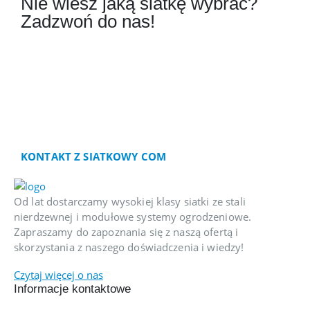
Nie wiesz jaką siatkę wybrać?
Zadzwoń do nas!
Nasi wykwalifikowani doradcy z
przyjemnością pomogą wybrać siatkę, panel
czy arkusz dostosowany optymalnie do
Państwa potrzeb. Zapraszamy do kontaktu z
naszym Biurem Obsługi Klienta pod
numerem telefonu: (41) 343-18-81
KONTAKT Z SIATKOWY COM
Od lat dostarczamy wysokiej klasy siatki ze stali
nierdzewnej i modułowe systemy ogrodzeniowe.
Zapraszamy do zapoznania się z naszą ofertą i
skorzystania z naszego doświadczenia i wiedzy!
Czytaj więcej o nas
Informacje kontaktowe