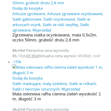
Dodaj do koszyka
Arkusze zgrzewane
,
Arkusze zgrzewane ocynkowane
,
Siatki gabionowe
,
Siatki ocynkowane
,
Siatki w
arkuszach ocynk
,
Siatki ze stali zwykłej
,
Siatki
zgrzewane
,
Wyprzedaż
Zgrzewana siatka ocynkowana, mata 0,5x2m,
oczko 50mm, grubość drutu 2,8 mm
86,10
zł
Pierwotna cena wynosiła:
86,10zł.
69,90
zł
Aktualna cena wynosi: 69,90zł.
z VAT
-15%
Dodaj do koszyka
Siatki maskujące, maty ozdobne
,
Siatki w rolkach
,
Siatki z tworzyw sztucznych
,
Wyprzedaż
Mata osłonowa raffia ciemna zieleń wysokość 1
m, długość 3 m
36,27
zł
Pierwotna cena wynosiła: