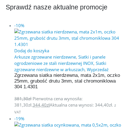
Sprawdź nasze aktualne promocje
-10%
Dodaj do koszyka
Arkusze zgrzewane nierdzewne
,
Siatki i panele
ogrodzeniowe ze stali nierdzewnej INOX
,
Siatki
zgrzewane nierdzewne w arkuszach
,
Wyprzedaż
Zgrzewana siatka nierdzewna, mata 2x1m, oczko
25mm, grubość drutu 3mm, stal chromoniklowa
304 1.4301
381,30
zł
Pierwotna cena wynosiła:
381,30zł.
344,40
zł
Aktualna cena wynosi: 344,40zł.
z
VAT
-19%