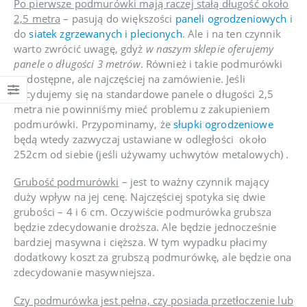
Po pierwsze podmurówki mają raczej stałą długość około
2,5 metra
– pasują do większości
paneli ogrodzeniowych
i
do
siatek zgrzewanych i plecionych
. Ale i na ten czynnik
warto zwrócić uwagę, gdyż
w naszym sklepie oferujemy
panele o długości 3 metrów
. Również i takie podmurówki
są dostępne, ale najczęściej na zamówienie. Jeśli
decydujemy się na standardowe panele o długości 2,5
metra nie powinniśmy mieć problemu z zakupieniem
podmurówki. Przypominamy, że
słupki ogrodzeniowe
będą wtedy zazwyczaj ustawiane w odległości około
252cm od siebie (jeśli używamy uchwytów metalowych) .
Grubość podmurówki
– jest to ważny czynnik mający
duży wpływ na jej cenę. Najczęściej spotyka się dwie
grubości – 4 i 6 cm. Oczywiście podmurówka grubsza
będzie zdecydowanie droższa. Ale będzie jednocześnie
bardziej masywna i cięższa. W tym wypadku płacimy
dodatkowy koszt za grubszą podmurówkę, ale będzie ona
zdecydowanie masywniejsza.
Czy podmurówka jest pełna, czy posiada przetłoczenie lub