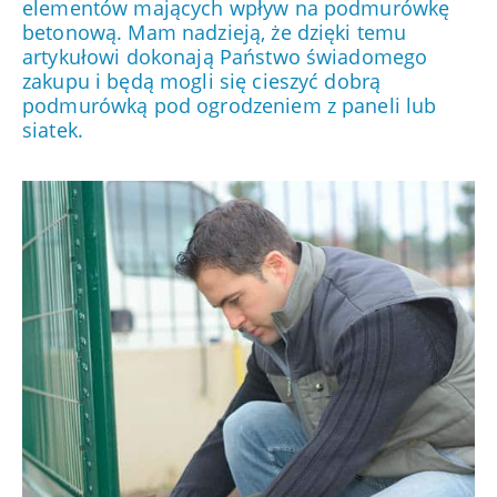
elementów mających wpływ na podmurówkę
betonową. Mam nadzieją, że dzięki temu
artykułowi dokonają Państwo świadomego
zakupu i będą mogli się cieszyć dobrą
podmurówką pod ogrodzeniem z paneli lub
siatek.