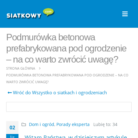
Podmurówka betonowa
prefabrykowana pod ogrodzenie
– na co warto zwrócić uwagę?
STRONA GŁÓWNA
PODMURÓWKA BETONOWA PREFABRYKOWANA POD OGRODZENIE – NA CO
WARTO ZWRÓCIĆ UWAGĘ?
Wróć do Wszystko o siatkach i ogrodzeniach
Dom i ogród
,
Porady eksperta
Lubię to:
34
02
Witam Państwa, w dzisiejszym artykule
lis