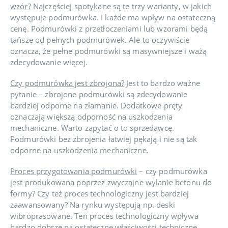
wzór?
Najczęściej spotykane są te trzy warianty, w jakich
występuje podmurówka. I każde ma wpływ na ostateczną
cenę. Podmurówki z przetłoczeniami lub wzorami będą
tańsze od pełnych podmurówek. Ale to oczywiście
oznacza, że pełne podmurówki są masywniejsze i ważą
zdecydowanie więcej.
Czy podmurówka jest zbrojona?
Jest to bardzo ważne
pytanie – zbrojone podmurówki są zdecydowanie
bardziej odporne na złamanie. Dodatkowe pręty
oznaczają większą odporność na uszkodzenia
mechaniczne. Warto zapytać o to sprzedawcę.
Podmurówki bez zbrojenia łatwiej pękają i nie są tak
odporne na uszkodzenia mechaniczne.
Proces przygotowania podmurówki
– czy podmurówka
jest produkowana poprzez zwyczajne wylanie betonu do
formy? Czy też proces technologiczny jest bardziej
zaawansowany? Na rynku występują np. deski
wibroprasowane. Ten proces technologiczny wpływa
bardzo dobrze na ostateczne właściwości techniczne