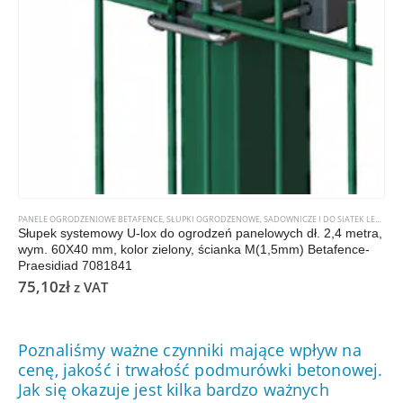
PANELE OGRODZENIOWE BETAFENCE
,
SŁUPKI OGRODZENOWE, SADOWNICZE I DO SIATEK LEŚNYCH
Słupek systemowy U-lox do ogrodzeń panelowych dł. 2,4 metra,
wym. 60X40 mm, kolor zielony, ścianka M(1,5mm) Betafence-
Praesidiad 7081841
75,10
zł
z VAT
Poznaliśmy ważne czynniki mające wpływ na
cenę, jakość i trwałość podmurówki betonowej.
Jak się okazuje jest kilka bardzo ważnych