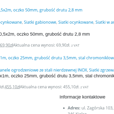
 ocynkowane
,
Siatki gabionowe
,
Siatki ocynkowane
,
Siatki w 
0,5x2m, oczko 50mm, grubość drutu 2,8 mm
69,90
zł
Aktualna cena wynosi: 69,90zł.
z VAT
 panele ogrodzeniowe ze stali nierdzewnej INOX
,
Siatki zgrze
2x1m, oczko 25mm, grubość drutu 3,5mm, stal chromoni
zł.
455,10
zł
Aktualna cena wynosi: 455,10zł.
z VAT
Informacje kontaktowe
Adres:
ul. Zagórska 103,