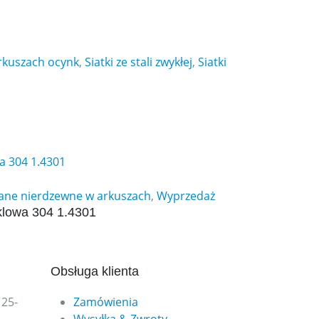
arkuszach ocynk
,
Siatki ze stali zwykłej
,
Siatki
wane nierdzewne w arkuszach
,
Wyprzedaż
klowa 304 1.4301
Obsługa klienta
 25-
Zamówienia