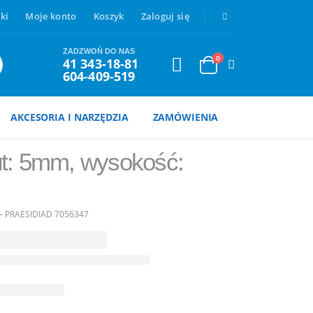
ki
Moje konto
Koszyk
Zaloguj się
ZADZWOŃ DO NAS
0
41 343-18-81
604-409-519
AKCESORIA I NARZĘDZIA
ZAMÓWIENIA
ut: 5mm, wysokość:
– PRAESIDIAD 7056347