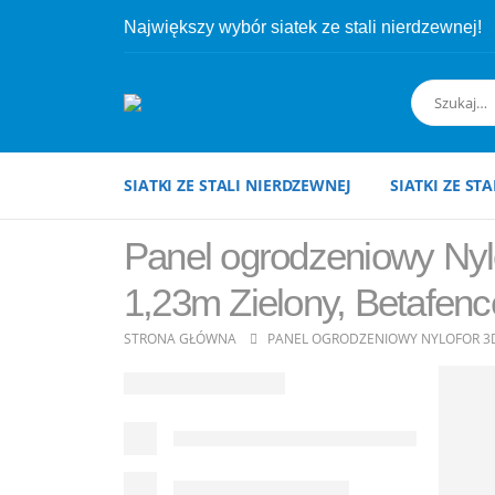
Największy wybór siatek ze stali nierdzewnej!
SIATKI ZE STALI NIERDZEWNEJ
SIATKI ZE ST
Panel ogrodzeniowy Nyl
1,23m Zielony, Betafen
STRONA GŁÓWNA
PANEL OGRODZENIOWY NYLOFOR 3D 