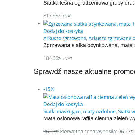
Siatka leśna ogrodzeniowa gruby dru
817,95
zł
z VAT
Dodaj do koszyka
Arkusze zgrzewane
,
Arkusze zgrzewane
Zgrzewana siatka ocynkowana, mata
184,36
zł
z VAT
Sprawdź nasze aktualne promo
-15%
Dodaj do koszyka
Siatki maskujące, maty ozdobne
,
Siatki 
Mata osłonowa raffia ciemna zieleń w
36,27
zł
Pierwotna cena wynosiła: 36,27zł.