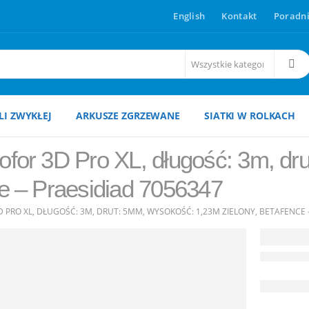
English
Kontakt
Poradni
ALI ZWYKŁEJ
ARKUSZE ZGRZEWANE
SIATKI W ROLKACH
ofor 3D Pro XL, długość: 3m, dr
ce – Praesidiad 7056347
PRO XL, DŁUGOŚĆ: 3M, DRUT: 5MM, WYSOKOŚĆ: 1,23M ZIELONY, BETAFENCE 