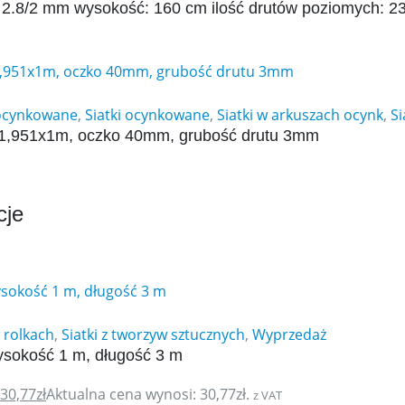
t 2.8/2 mm wysokość: 160 cm ilość drutów poziomych: 2
 ocynkowane
,
Siatki ocynkowane
,
Siatki w arkuszach ocynk
,
Si
 1,951x1m, oczko 40mm, grubość drutu 3mm
cje
w rolkach
,
Siatki z tworzyw sztucznych
,
Wyprzedaż
ysokość 1 m, długość 3 m
30,77
zł
Aktualna cena wynosi: 30,77zł.
z VAT