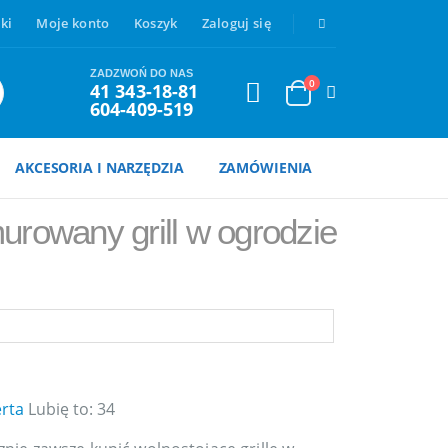
ki
Moje konto
Koszyk
Zaloguj się
ZADZWOŃ DO NAS
0
41 343-18-81
604-409-519
AKCESORIA I NARZĘDZIA
ZAMÓWIENIA
rowany grill w ogrodzie
rta
Lubię to:
34