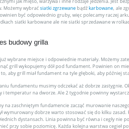
cznymi jak mięso, warzywa i inne rodzaje jedzenia. Jest bez
w. Możemy wybrać
siatki zgrzewane
bądź
karbowane
, ale z
owinien być odpowiednio gruby, więc polecamy raczej ark
dkach siatki karbowane ale nie siatki sprzedawane w rolkac
es budowy grilla
uż wybrane miejsce i odpowiednie materiały. Możemy zate
nąć grill wykopujemy dół pod fundament. Powinien on mie
 to, aby grill miał fundament na tyle głęboki, aby później stał
aniu fundamentu musimy odczekać aż dobrze zastygnie. Ok
 i temperatur na dworze. Ale 2 tygodnie powinny wystarcz
 na zaschniętym fundamencie zacząć murowanie naszego gri
ył wymurowany dobrze warto stosować się do kilku zasad. 
ednich dystansach. Linia powinna być równa i cegły nie po
i mieć przy sobie poziomicę. Każda kolejna warstwa cegieł 