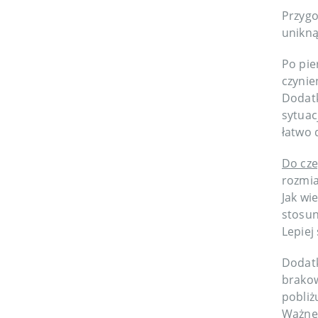
Przygo
unikną
Po pie
czynie
Dodatk
sytuac
łatwo 
Do cze
rozmia
Jak wi
stosun
Lepiej
Dodatk
brakow
pobliż
Ważne,