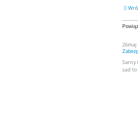
Wróć
Powią
26
maj
Zabezp
Sarny 
sad to