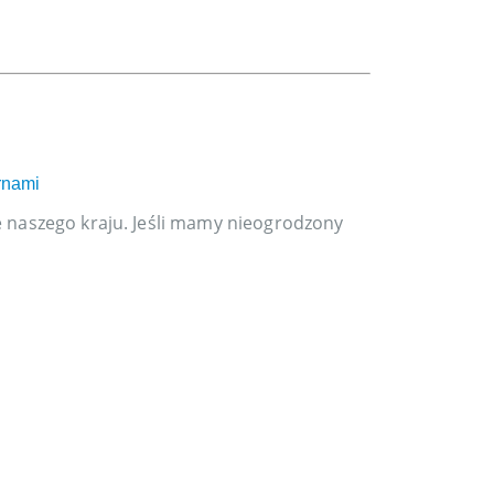
25
paź
rnami
Tanie ogrodzeni
e naszego kraju. Jeśli mamy nieogrodzony
Wielu ludzi z
warunkującym 