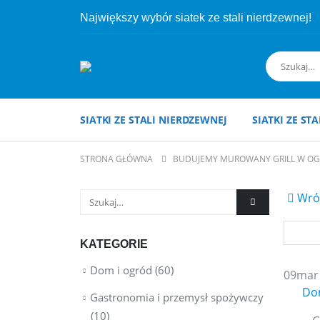
Największy wybór siatek ze stali nierdzewnej!
SIATKI ZE STALI NIERDZEWNEJ
SIATKI ZE ST
STRONA GŁÓWNA
BUDUJEMY MUROWANY GRILL W OG
Wróć
KATEGORIE
Dom i ogród
(60)
09
mar
Do
Gastronomia i przemysł spożywczy
(10)