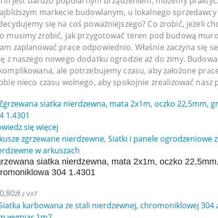
rill jest bardzo popularnym urządzeniem, możemy praktycz
ajbliższym markecie budowlanym, u lokalnego sprzedawcy l
decydujemy się na coś poważniejszego? Co zrobić, jeżeli ch
o musimy zrobić, jak przygotować teren pod budową muro
am zaplanować prace odpowiednio. Właśnie zaczyna się sez
ię z naszego nowego dodatku ogrodzie aż do zimy. Budowa gr
komplikowana, ale potrzebujemy czasu, aby założone prac
obie nieco czasu wolnego, aby spokojnie zrealizować nasz p
wiedz się więcej
kusze zgrzewane nierdzewne
,
Siatki i panele ogrodzeniowe z
erdzewne w arkuszach
rzewana siatka nierdzewna, mata 2x1m, oczko 22,5mm, 
romoniklowa 304 1.4301
0,80
zł
z VAT