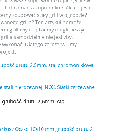
nie zawsze kupić wolnostojące grille w
ub dokonać zakupu online. Ale co jeśli
cemy zbudować stały grill w ogrodzie?
wanego grilla? Ten artykuł pomoże
on grillowy i będziemy mogli cieszyć
illa samodzielnie nie jest zbyt
e wykonać. Dlatego zarezerwujmy
rojekt.
e stali nierdzewnej INOX
,
Siatki zgrzewane
grubość drutu 2,5mm, stal