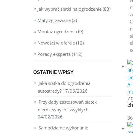
G
n
Jak wybrać siatki na ogrodzenie
(83)
z
Maty zgrzewane
(3)
C
n
Montaż ogrodzenia
(9)
s
s
Nowości w ofercie
(12)
s
Porady eksperta
(112)
OSTATNIE WPISY
Do
Jaka siatka do ogrodzenia
Ar
autostrady?
17/06/2026
ni
Zg
Przykłady zastosowań siatek
ch
nierdzewnych i zwykłych
04/02/2026
36
Samodzielne wykonanie