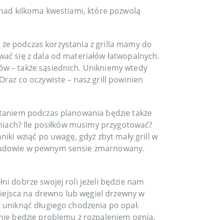
 nad kilkoma kwestiami, które pozwolą
m, że podczas korzystania z grilla mamy do
ać się z dala od materiałów łatwopalnych.
ów – także sąsiednich. Unikniemy wtedy
raz co oczywiste – nasz grill powinien
aniem podczas planowania będzie także
aniach? Ile posiłków musimy przygotować?
iki wziąć po uwagę, gdyż zbyt mały grill w
 budowie w pewnym sensie zmarnowany.
i dobrze swojej roli jeżeli będzie nam
ejsca na drewno lub węgiel drzewny w
 uniknąć długiego chodzenia po opał.
nie będzie problemu z rozpaleniem ognia.