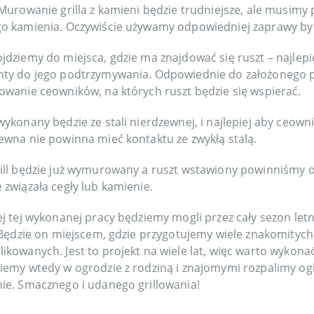
 Murowanie grilla z kamieni będzie trudniejsze, ale musi
o kamienia. Oczywiście używamy odpowiedniej zaprawy by ł
jdziemy do miejsca, gdzie ma znajdować się ruszt – najle
ty do jego podtrzymywania. Odpowiednie do założonego pr
owanie ceowników, na których ruszt będzie się wspierać.
wykonany będzie ze stali nierdzewnej, i najlepiej aby ceownik
ewna nie powinna mieć kontaktu ze zwykłą stalą.
ill będzie już wymurowany a ruszt wstawiony powinniśmy od
 związała cegły lub kamienie.
ej tej wykonanej pracy będziemy mogli przez cały sezon let
. Będzie on miejscem, gdzie przygotujemy wiele znakomitych 
ikowanych. Jest to projekt na wiele lat, więc warto wykonać 
iemy wtedy w ogrodzie z rodziną i znajomymi rozpalimy og
ie. Smacznego i udanego grillowania!