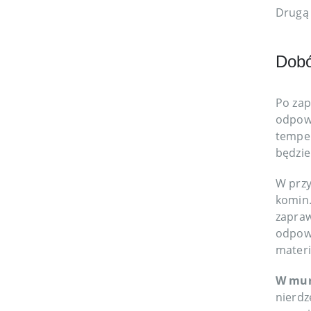
Drugą 
Dobó
Po zap
odpowi
temper
będzie
W przy
komin.
zapraw
odpowi
materi
W mur
nierdz