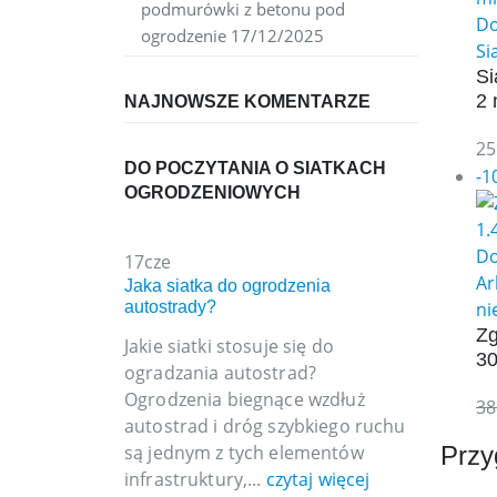
podmurówki z betonu pod
Do
ogrodzenie
17/12/2025
Si
Si
2
NAJNOWSZE KOMENTARZE
25
DO POCZYTANIA O SIATKACH
-1
OGRODZENIOWYCH
Do
17
cze
Ar
Jaka siatka do ogrodzenia
ni
autostrady?
Zg
Jakie siatki stosuje się do
30
ogradzania autostrad?
Ogrodzenia biegnące wzdłuż
38
autostrad i dróg szybkiego ruchu
Przy
są jednym z tych elementów
infrastruktury,...
czytaj więcej