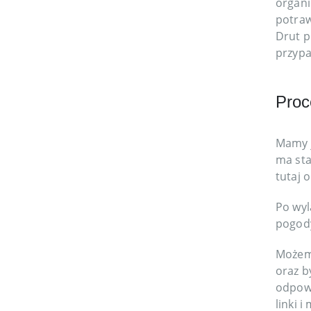
organi
potra
Drut p
przypa
Proc
Mamy j
ma sta
tutaj o
Po wyl
pogody
Możemy
oraz b
odpowi
linki 