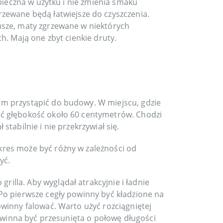
pieczna w użytku i nie zmienia smaku
grzewane będą łatwiejsze do czyszczenia.
usze, maty zgrzewane w niektórych
h. Mają one zbyt cienkie druty.
m przystąpić do budowy. W miejscu, gdzie
ć głębokość około 60 centymetrów. Chodzi
 stabilnie i nie przekrzywiał się.
res może być różny w zależności od
yć.
lla. Aby wyglądał atrakcyjnie i ładnie
Po pierwsze cegły powinny być kładzione na
winny falować. Warto użyć rozciągniętej
powinna być przesunięta o połowę długości