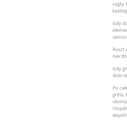
cegły.
każdeg
Gdy do
elemen
zastos
Ruszt 
nierdz
Gdy gr
dobrze
Po cał
grilla
skompl
Usiądz
wspóln