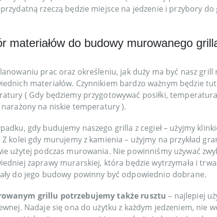
przydatną rzeczą będzie miejsce na jedzenie i przybory do gr
r materiałów do budowy murowanego grill
lanowaniu prac oraz określeniu, jak duży ma być nasz gri
ednich materiałów. Czynnikiem bardzo ważnym będzie tuta
atury ( Gdy będziemy przygotowywać posiłki, temperatura b
 narażony na niskie temperatury ).
padku, gdy budujemy naszego grilla z cegieł – użyjmy klin
 Z kolei gdy murujemy z kamienia – użyjmy na przykład gr
ie użytej podczas murowania. Nie powinniśmy używać zwy
edniej zaprawy murarskiej, która będzie wytrzymała i trwała
ały do jego budowy powinny być odpowiednio dobrane.
owanym grillu potrzebujemy także rusztu
– najlepiej u
ewnej. Nadaje się ona do użytku z każdym jedzeniem, nie w