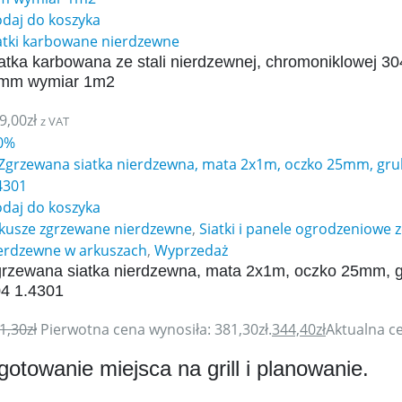
daj do koszyka
atki karbowane nierdzewne
atka karbowana ze stali nierdzewnej, chromoniklowej 
 mm wymiar 1m2
9,00
zł
z VAT
0%
daj do koszyka
kusze zgrzewane nierdzewne
,
Siatki i panele ogrodzeniowe z
erdzewne w arkuszach
,
Wyprzedaż
rzewana siatka nierdzewna, mata 2x1m, oczko 25mm, g
4 1.4301
1,30
zł
Pierwotna cena wynosiła: 381,30zł.
344,40
zł
Aktualna ce
gotowanie miejsca na grill i planowanie.