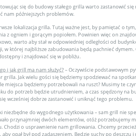
towując się do budowy stałego grilla warto zastanowić się
ć nam późniejszych problemów.
rwsze lokalizacja grilla. Tutaj ważne jest, by pamiętać o ty
nia z ogniem i gorącym popiołem. Powinien więc on znajdow
owo, warto aby stał w odpowiedniej odległości od budynk
ji, w której najbliższe zabudowania będą pachnieć dymem. O
dostępny i znajdować się w pobliżu.
go i jak grill ma nam służyć?
– Oczywiście podstawowym pyt
r grilla. Jak wielu gości się będziemy spodziewać na spotk
ele miejsca będziemy potrzebowali na ruszt? Musimy te czynn
ku do potrzeb będzie utrudnieniem, a czas spędzony na
 się wcześniej dobrze zastanowić i uniknąć tego problemu.
i niezbędne do wygodnego użytkowania – sam grill nie spełn
ało przynajmniej dwóch elementów, otóż potrzebujemy mi
u. Chodzi o usprawnienie nam grillowania. Chcemy przecież
 aby opał był pod zadaszeniem. Będzie suchy po deszczu i 