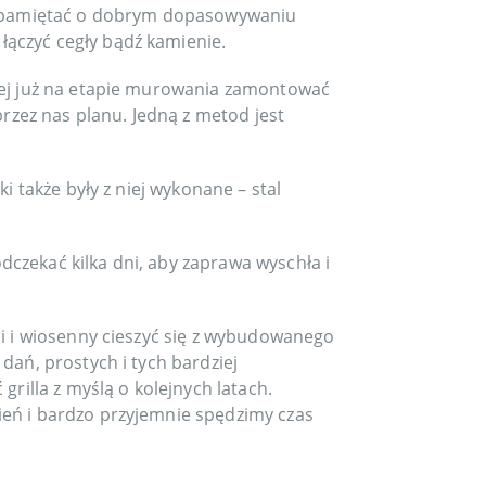
my pamiętać o dobrym dopasowywaniu
ączyć cegły bądź kamienie.
piej już na etapie murowania zamontować
zez nas planu. Jedną z metod jest
i także były z niej wykonane – stal
czekać kilka dni, aby zaprawa wyschła i
ni i wiosenny cieszyć się z wybudowanego
dań, prostych i tych bardziej
grilla z myślą o kolejnych latach.
ień i bardzo przyjemnie spędzimy czas