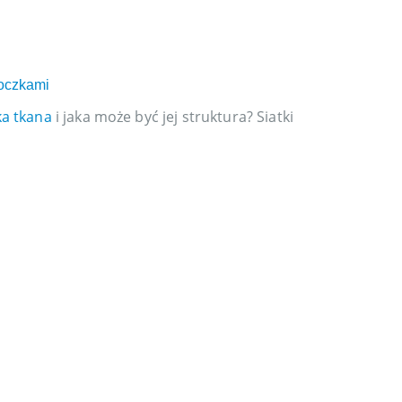
04
lut
 oczkami
Przykłady zast
ka tkana
i jaka może być jej struktura? Siatki
Gdzie i do cze
nierdzewna) Si