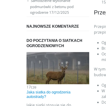
Samodzielne wykonanie
15
podmurówki z betonu pod
Prze
ogrodzenie
17/12/2025
Przepi
NAJNOWSZE KOMENTARZE
przepi
DO POCZYTANIA O SIATKACH
Og
OGRODZENIOWYCH
Br
Od
mi
W tym 
budowy
Og
17
cze
W 
Jaka siatka do ogrodzenia
za
autostrady?
Do
Jakie siatki stosuje się do