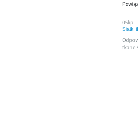
Powią
05
lip
Siatki
Odpowi
tkane 