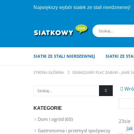
Największy wybór siatek ze stali nierdzewnej!
SIATKI ZE STALI NIERDZEWNEJ
SIATKI ZE ST
STRONA GŁÓWNA
OGRADZAMY PLAC ZABAW – JAKIE SĄ
Wróć
KATEGORIE
Dom i ogród
(60)
23
sie
Jak
Gastronomia i przemysł spożywczy