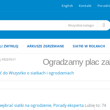
English
Kontakt
Poradni
ALI ZWYKŁEJ
ARKUSZE ZGRZEWANE
SIATKI W ROLKACH
Ogradzamy plac zab
 PRZEPISY?
 do Wszystko o siatkach i ogrodzeniach
 wybrać siatki na ogrodzenie
,
Porady eksperta
Lubię to:
74