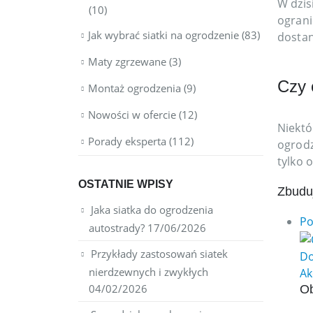
W dzis
(10)
ograni
Jak wybrać siatki na ogrodzenie
(83)
dostan
Maty zgrzewane
(3)
Czy 
Montaż ogrodzenia
(9)
Nowości w ofercie
(12)
Niektó
Porady eksperta
(112)
ogrodz
tylko 
OSTATNIE WPISY
Zbudu
Jaka siatka do ogrodzenia
Po
autostrady?
17/06/2026
Przykłady zastosowań siatek
Do
nierdzewnych i zwykłych
Ak
04/02/2026
Ob