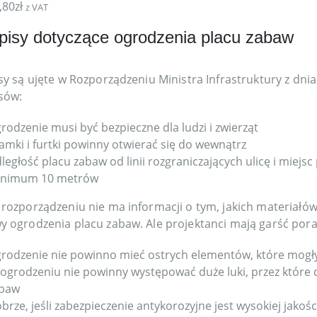
,80
zł
z VAT
pisy dotyczące ogrodzenia placu zabaw
sy są ujęte w Rozporządzeniu Ministra Infrastruktury z dni
sów:
rodzenie musi być bezpieczne dla ludzi i zwierząt
amki i furtki powinny otwierać się do wewnątrz
ległość placu zabaw od linii rozgraniczających ulicę i mi
nimum 10 metrów
rozporządzeniu nie ma informacji o tym, jakich materiałó
 ogrodzenia placu zabaw. Ale projektanci mają garść por
rodzenie nie powinno mieć ostrych elementów, które mogłyb
ogrodzeniu nie powinny występować duże luki, przez które 
baw
brze, jeśli zabezpieczenie antykorozyjne jest wysokiej jakośc