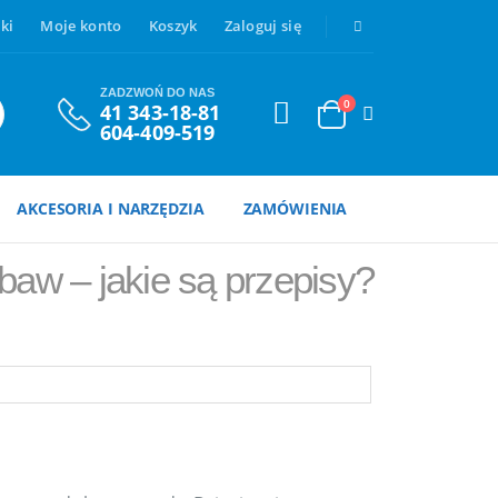
ki
Moje konto
Koszyk
Zaloguj się
ZADZWOŃ DO NAS
0
41 343-18-81
604-409-519
AKCESORIA I NARZĘDZIA
ZAMÓWIENIA
aw – jakie są przepisy?