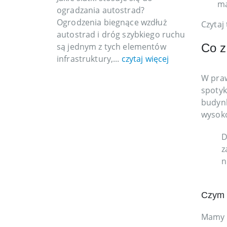
ma
ogradzania autostrad?
Ogrodzenia biegnące wzdłuż
Czytaj
autostrad i dróg szybkiego ruchu
Co z
są jednym z tych elementów
infrastruktury,...
czytaj więcej
W praw
spotyk
budynk
wysoko
D
z
n
Czym 
Mamy d