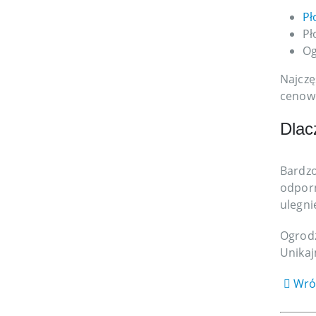
Pł
Pł
Og
Najczę
cenowo
Dlac
Bardzo
odporn
ulegni
Ogrodz
Unikaj
Wróć