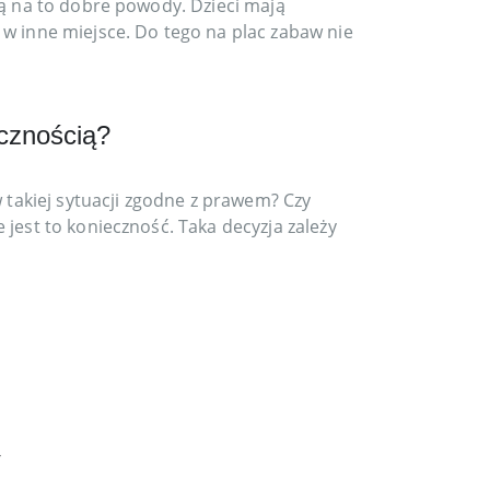
są na to dobre powody. Dzieci mają
 w inne miejsce. Do tego na plac zabaw nie
cznością?
w takiej sytuacji zgodne z prawem? Czy
 jest to konieczność. Taka decyzja zależy
4