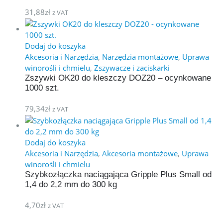
31,88
zł
z VAT
Dodaj do koszyka
Akcesoria i Narzędzia
,
Narzędzia montażowe
,
Uprawa
winorośli i chmielu
,
Zszywacze i zaciskarki
Zszywki OK20 do kleszczy DOZ20 – ocynkowane
1000 szt.
79,34
zł
z VAT
Dodaj do koszyka
Akcesoria i Narzędzia
,
Akcesoria montażowe
,
Uprawa
winorośli i chmielu
Szybkozłączka naciągająca Gripple Plus Small od
1,4 do 2,2 mm do 300 kg
4,70
zł
z VAT