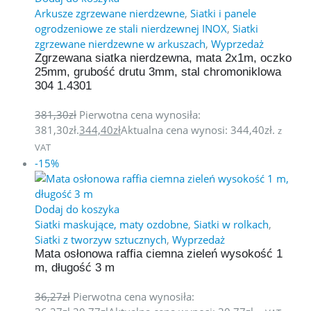
Arkusze zgrzewane nierdzewne
,
Siatki i panele
ogrodzeniowe ze stali nierdzewnej INOX
,
Siatki
zgrzewane nierdzewne w arkuszach
,
Wyprzedaż
Zgrzewana siatka nierdzewna, mata 2x1m, oczko
25mm, grubość drutu 3mm, stal chromoniklowa
304 1.4301
381,30
zł
Pierwotna cena wynosiła:
381,30zł.
344,40
zł
Aktualna cena wynosi: 344,40zł.
z
VAT
-15%
Dodaj do koszyka
Siatki maskujące, maty ozdobne
,
Siatki w rolkach
,
Siatki z tworzyw sztucznych
,
Wyprzedaż
Mata osłonowa raffia ciemna zieleń wysokość 1
m, długość 3 m
36,27
zł
Pierwotna cena wynosiła: