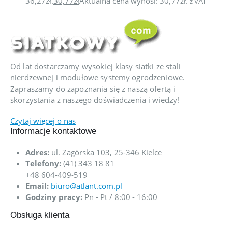
36,27zł.
30,77
zł
Aktualna cena wynosi: 30,77zł.
z VAT
Od lat dostarczamy wysokiej klasy siatki ze stali
nierdzewnej i modułowe systemy ogrodzeniowe.
Zapraszamy do zapoznania się z naszą ofertą i
skorzystania z naszego doświadczenia i wiedzy!
Czytaj więcej o nas
Informacje kontaktowe
Adres:
ul. Zagórska 103, 25-346 Kielce
Telefony:
(41) 343 18 81
+48 604-409-519
Email:
biuro@atlant.com.pl
Godziny pracy:
Pn - Pt / 8:00 - 16:00
Obsługa klienta