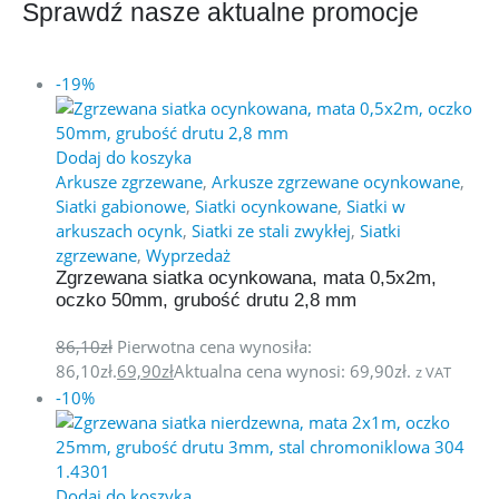
Sprawdź nasze aktualne promocje
-19%
Dodaj do koszyka
Arkusze zgrzewane
,
Arkusze zgrzewane ocynkowane
,
Siatki gabionowe
,
Siatki ocynkowane
,
Siatki w
arkuszach ocynk
,
Siatki ze stali zwykłej
,
Siatki
zgrzewane
,
Wyprzedaż
Zgrzewana siatka ocynkowana, mata 0,5x2m,
oczko 50mm, grubość drutu 2,8 mm
86,10
zł
Pierwotna cena wynosiła:
86,10zł.
69,90
zł
Aktualna cena wynosi: 69,90zł.
z VAT
-10%
Dodaj do koszyka