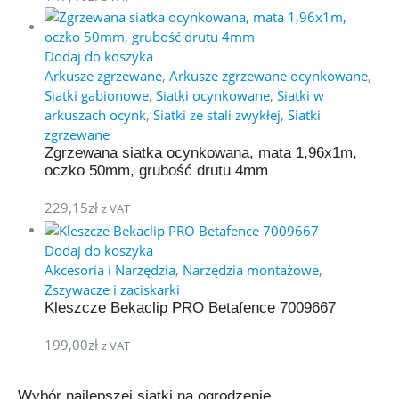
Dodaj do koszyka
Arkusze zgrzewane
,
Arkusze zgrzewane ocynkowane
,
Siatki gabionowe
,
Siatki ocynkowane
,
Siatki w
arkuszach ocynk
,
Siatki ze stali zwykłej
,
Siatki
zgrzewane
Zgrzewana siatka ocynkowana, mata 1,96x1m,
oczko 50mm, grubość drutu 4mm
229,15
zł
z VAT
Dodaj do koszyka
Akcesoria i Narzędzia
,
Narzędzia montażowe
,
Zszywacze i zaciskarki
Kleszcze Bekaclip PRO Betafence 7009667
199,00
zł
z VAT
Wybór najlepszej siatki na ogrodzenie