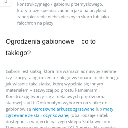
konstrukcyjnego / gabionu przemysłowego,
który może spełniać zadania jako na przykład
zabezpieczenie niebezpiecznych skarp lub jako
falochron na plaży.
Ogrodzenia gabionowe – co to
takiego?
Gabion jest siatką, która ma wzmacniać nasypy ziemne
czy skarpy, a ogrodzenia z niego wykonane to nic innego
jak właśnie taka siatka, którą wypełnia się innym
materiałem – zazwyczaj po prostu kamieniami.
Konstrukcję tworzy się z metalowych prętów oraz
stalowej siatki. Doskonałym wyborem na siatkę do
gabionów są
nierdzewne arkusze zgrzewane
lub
maty
zgrzewane ze stali ocynkowanej
(oba rodzaje siatek
dostępne są w ofercie naszego sklepu Siatkowy.com.
Maty zgrzewane mają wymiar 1X1,9 metra. Najczęściej