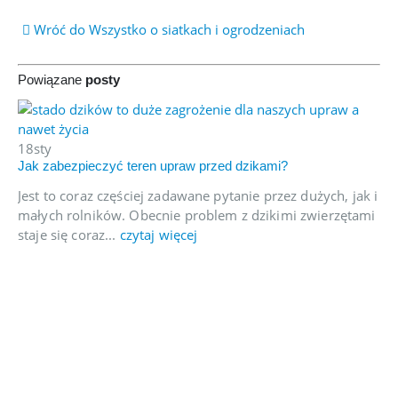
Wróć do Wszystko o siatkach i ogrodzeniach
Powiązane
posty
24
Ro
18
sty
Jak zabezpieczyć teren upraw przed dzikami?
Na
Jest to coraz częściej zadawane pytanie przez dużych, jak i
wy
małych rolników. Obecnie problem z dzikimi zwierzętami
lu
staje się coraz...
czytaj więcej