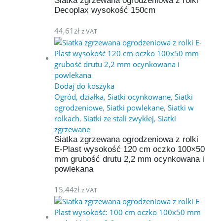
Siatka zgrzewana ogrodzeniowa z rolki
Decoplax wysokość 150cm
44,61
zł
z VAT
Dodaj do koszyka
Ogród, działka
,
Siatki ocynkowane
,
Siatki
ogrodzeniowe
,
Siatki powlekane
,
Siatki w
rolkach
,
Siatki ze stali zwykłej
,
Siatki
zgrzewane
Siatka zgrzewana ogrodzeniowa z rolki
E-Plast wysokość 120 cm oczko 100×50
mm grubość drutu 2,2 mm ocynkowana i
powlekana
15,44
zł
z VAT