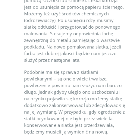
pomocą szczotki lub szlifierki. Lekka korozja
jest do usunięcia za pomocą papieru ściernego.
Możemy też użyć środków chemicznych
(odrdzewiaczy). Po usunięciu rdzy musimy
siatkę odtłuścić i przygotować do ponownego
malowania. Stosujemy odpowiednią farbę
zewnętrzną do metalu pamiętając o warstwie
podkładu. Na nowo pomalowana siatka, jeżeli
farba jest dobrej jakości będzie nam jeszcze
służyć przez następne lata.
Podobnie ma się sprawa z siatkami
powlekanymi – są one o wiele trwalsze,
powleczenie powinno nam służyć nam bardzo
długo. Jednak gdyby uległo ono uszkodzeniu i
na ocynku pojawiła się korozja możemy siatkę
dodatkowo zakonserwować lub zdecydować się
na jej wymianę. W przypadku, gdy ogrodzenie z
siatki ocynkowanej nie było przez wiele lat
konserwowane a siatka jest przerdzewiała,
będziemy musieli ją wymienić na nową.