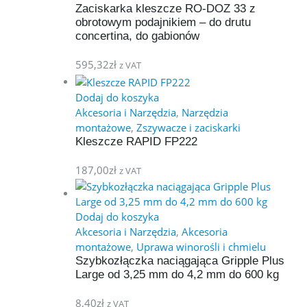
Zaciskarka kleszcze RO-DOZ 33 z
obrotowym podajnikiem – do drutu
concertina, do gabionów
595,32
zł
z VAT
Dodaj do koszyka
Akcesoria i Narzędzia
,
Narzędzia
montażowe
,
Zszywacze i zaciskarki
Kleszcze RAPID FP222
187,00
zł
z VAT
Dodaj do koszyka
Akcesoria i Narzędzia
,
Akcesoria
montażowe
,
Uprawa winorośli i chmielu
Szybkozłączka naciągająca Gripple Plus
Large od 3,25 mm do 4,2 mm do 600 kg
8,40
zł
z VAT