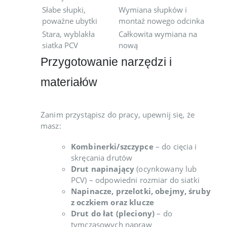
Słabe słupki,
Wymiana słupków i
poważne ubytki
montaż nowego odcinka
Stara, wyblakła
Całkowita wymiana na
siatka PCV
nową
Przygotowanie narzędzi i
materiałów
Zanim przystąpisz do pracy, upewnij się, że
masz:
Kombinerki/szczypce
– do cięcia i
skręcania drutów
Drut napinający
(ocynkowany lub
PCV) – odpowiedni rozmiar do siatki
Napinacze, przelotki, obejmy, śruby
z oczkiem oraz klucze
Drut do łat (pleciony)
– do
tymczasowych napraw