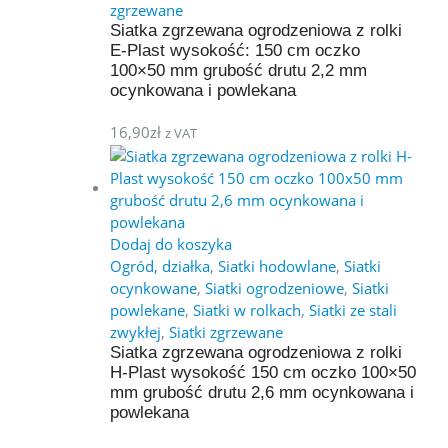
zgrzewane
Siatka zgrzewana ogrodzeniowa z rolki
E-Plast wysokość: 150 cm oczko
100×50 mm grubość drutu 2,2 mm
ocynkowana i powlekana
16,90
zł
z VAT
Dodaj do koszyka
Ogród, działka
,
Siatki hodowlane
,
Siatki
ocynkowane
,
Siatki ogrodzeniowe
,
Siatki
powlekane
,
Siatki w rolkach
,
Siatki ze stali
zwykłej
,
Siatki zgrzewane
Siatka zgrzewana ogrodzeniowa z rolki
H-Plast wysokość 150 cm oczko 100×50
mm grubość drutu 2,6 mm ocynkowana i
powlekana