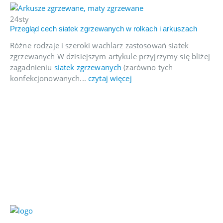
22
24
sty
Ki
Przegląd cech siatek zgrzewanych w rolkach i arkuszach
Ki
Różne rodzaje i szeroki wachlarz zastosowań siatek
wi
zgrzewanych W dzisiejszym artykule przyjrzymy się bliżej
cz
zagadnieniu
siatek zgrzewanych
(zarówno tych
konfekcjonowanych...
czytaj więcej