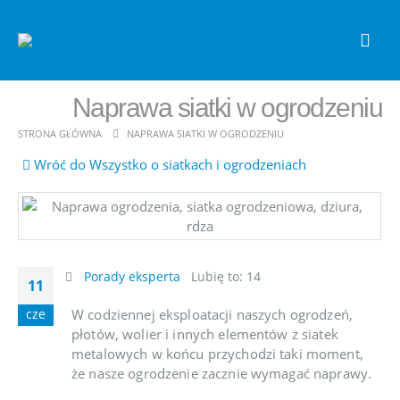
Naprawa siatki w ogrodzeniu
STRONA GŁÓWNA
NAPRAWA SIATKI W OGRODZENIU
Wróć do Wszystko o siatkach i ogrodzeniach
Porady eksperta
Lubię to:
14
11
W codziennej eksploatacji naszych ogrodzeń,
cze
płotów, wolier i innych elementów z siatek
metalowych w końcu przychodzi taki moment,
że nasze ogrodzenie zacznie wymagać naprawy.