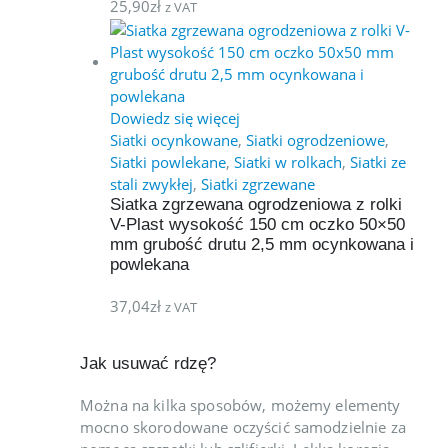
25,90
zł
z VAT
Dowiedz się więcej
Siatki ocynkowane
,
Siatki ogrodzeniowe
,
Siatki powlekane
,
Siatki w rolkach
,
Siatki ze
stali zwykłej
,
Siatki zgrzewane
Siatka zgrzewana ogrodzeniowa z rolki
V-Plast wysokość 150 cm oczko 50×50
mm grubość drutu 2,5 mm ocynkowana i
powlekana
37,04
zł
z VAT
Jak usuwać rdzę?
Można na kilka sposobów, możemy elementy
mocno skorodowane oczyścić samodzielnie za