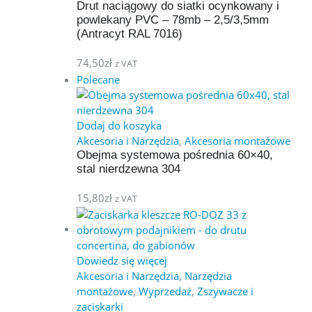
Drut naciągowy do siatki ocynkowany i
powlekany PVC – 78mb – 2,5/3,5mm
(Antracyt RAL 7016)
74,50
zł
z VAT
Polecane
Dodaj do koszyka
Akcesoria i Narzędzia
,
Akcesoria montażowe
Obejma systemowa pośrednia 60×40,
stal nierdzewna 304
15,80
zł
z VAT
Dowiedz się więcej
Akcesoria i Narzędzia
,
Narzędzia
montażowe
,
Wyprzedaż
,
Zszywacze i
zaciskarki